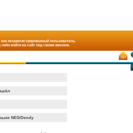
 как незарегистрированный пользователь.
я
либо войти на сайт под своим именем.
737
нашёл
зыке NES/Dendy