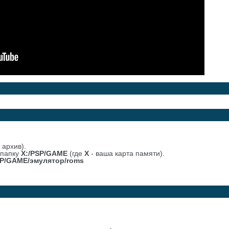
 архив).
 папку
X:/PSP/GAME
(где
Х
- ваша карта памяти).
SP/GAME/эмулятор/roms