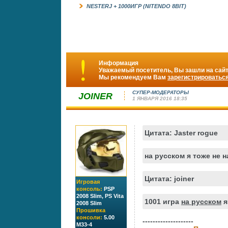
NESTERJ + 1000ИГР (NITENDO 8BIT)
Информация
Уважаемый посетитель, Вы зашли на сайт
Мы рекомендуем Вам
зарегистрироватьс
СУПЕР-МОДЕРАТОРЫ
JOINER
1 ЯНВАРЯ 2016 18:35
Цитата: Jaster rogue
на русском я тоже не 
Цитата: joiner
Игровая
консоль:
PSP
2008 Slim, PS Vita
1001 игра
на русском
я
2008 Slim
Прошивка
консоли:
5.00
--------------------
M33-4