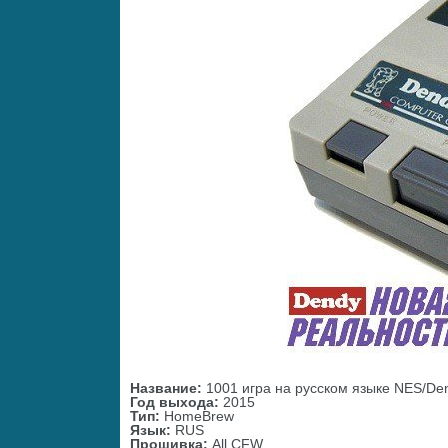
Название:
1001 игра на русском языке NES/De
Год выхода:
2015
Тип:
HomeBrew
Язык:
RUS
Прошивка:
All CFW