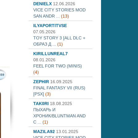
DENIELX
12.06.2026
VICE CITY STORIES MOD
SAN ANDR ...
(13)
ILYAPORTITVSE
07.05.2026
TOY STORY 3 [ALL DLC +
ОБРАЗ Д ...
(1)
KIRILLUNREAL7
08.01.2026
FEEL FOR TWO (MINIS)
(4)
359
ZEPHIR
16.09.2025
FINAL FANTASY VII (RUS)
[PSX]
(3)
TAK0RI
18.08.2025
ПЫХАРЬ И
ХРОНИК/BLUNTMAN AND
C ...
(1)
MAZILA92
13.01.2025
VICE CITY STORIES MOD