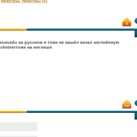
,
пиастры
,
пиастры (с)
0
axanadu на русском я тоже не нашёл качал английскую
ocketeerтоже на инглише
737