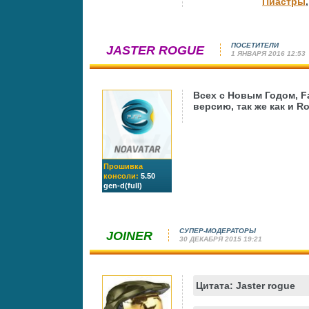
Пиастры
ПОСЕТИТЕЛИ
JASTER ROGUE
1 ЯНВАРЯ 2016 12:53
Всех с Новым Годом, F
версию, так же как и R
Прошивка
консоли:
5.50
gen-d(full)
СУПЕР-МОДЕРАТОРЫ
JOINER
30 ДЕКАБРЯ 2015 19:21
Цитата: Jaster rogue