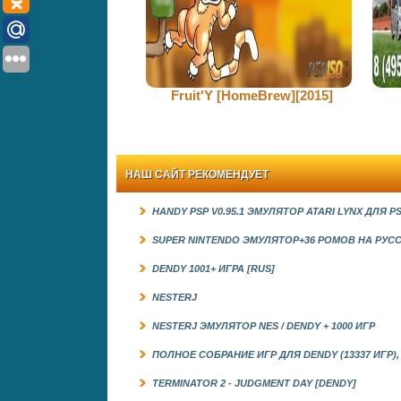
Fruit'Y [HomeBrew][2015]
НАШ САЙТ РЕКОМЕНДУЕТ
HANDY PSP V0.95.1 ЭМУЛЯТОР ATARI LYNX ДЛЯ P
SUPER NINTENDO ЭМУЛЯТОР+36 РОМОВ НА РУС
DENDY 1001+ ИГРА [RUS]
NESTERJ
NESTERJ ЭМУЛЯТОР NES / DENDY + 1000 ИГР
ПОЛНОЕ СОБРАНИЕ ИГР ДЛЯ DENDY (13337 ИГР)
TERMINATOR 2 - JUDGMENT DAY [DENDY]