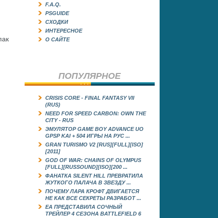
F.A.Q.
PSGUIDE
СХОДКИ
ИНТЕРЕСНОЕ
пак
О САЙТЕ
ПОПУЛЯРНОЕ
CRISIS CORE - FINAL FANTASY VII
(RUS)
NEED FOR SPEED CARBON: OWN THE
CITY - RUS
ЭМУЛЯТОР GAME BOY ADVANCE UO
GРSP KAI + 504 ИГРЫ НА РУС ...
GRAN TURISMO V2 [RUS][FULL][ISO]
[2011]
GOD OF WAR: CHAINS OF OLYMPUS
[FULL][RUSSOUND][ISO][200 ...
ФАНАТКА SILENT HILL ПРЕВРАТИЛА
ЖУТКОГО ПАЛАЧА В ЗВЕЗДУ ...
ПОЧЕМУ ЛАРА КРОФТ ДВИГАЕТСЯ
НЕ КАК ВСЕ СЕКРЕТЫ РАЗРАБОТ ...
EA ПРЕДСТАВИЛА СОЧНЫЙ
ТРЕЙЛЕР 4 СЕЗОНА BATTLEFIELD 6