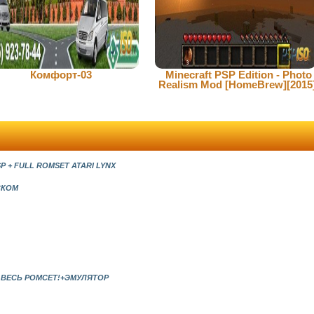
Комфорт-03
Minecraft PSP Edition - Photo
Realism Mod [HomeBrew][2015
SP + FULL ROMSET ATARI LYNX
СКОМ
, ВЕСЬ РОМСЕТ!+ЭМУЛЯТОР