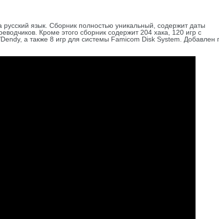
а русский язык. Сборник полностью уникальный, содержит даты
еводчиков. Кроме этого сборник содержит 204 хака, 120 игр с
endy, а также 8 игр для системы Famicom Disk System. Добавлен 