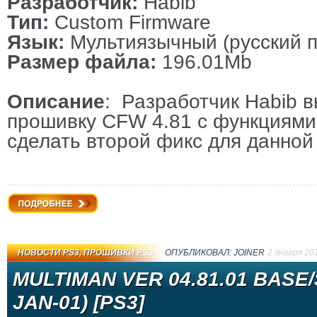
Разработчик:
Habib
Тип:
Custom Firmware
Язык:
Мультиязычный (русский п
Размер файла:
196.01Mb
Описание
: Разработчик Habib 
прошивку CFW 4.81 с функциями 
сделать второй фикс для данно
Подробнее
НОВОСТИ PS3
,
ПРОШИВКИ PS3
ОПУБЛИКОВАЛ:
JOINER
2 января 20
MULTIMAN VER 04.81.01 BASE/
JAN-01) [PS3]