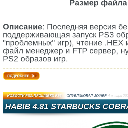
Размер файла
Описание
: Последняя версия б
поддерживающая запуск PS3 обр
"проблемных" игр), чтение .HEX
файл менеджер и FTP сервер, ну 
PS2 образов игр.
Подробнее
НОВОСТИ PS3
,
ПРОШИВКИ PS3
ОПУБЛИКОВАЛ:
JOINER
4 января 20
HABIB 4.81 STARBUCKS COBRA 