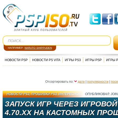
НАПРИМЕР:
NARUTO SHIPPUDEN
НОВОСТИ PSP
НОВОСТИ PS VITA
ИГРЫ PS3
ИГРЫ PSP
ИГРЫ 
Отсортировать по:
дате
|
популярности
|
пос
НОВОСТИ PS3
,
ПРОШИВКИ PS3
,
ИНТЕРЕСНОЕ
ОПУБЛИКОВАЛ:
JOI
ЗАПУСК ИГР ЧЕРЕЗ ИГРОВО
4.70.XX НА КАСТОМНЫХ ПРОШ