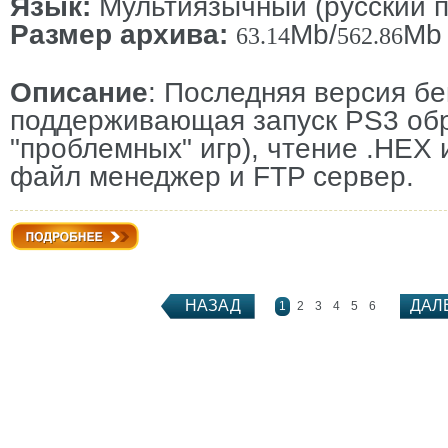
Язык:
Мультиязычный (русский п
Размер архива:
Mb/
Mb
63.14
562.86
Описание
: Последняя версия б
поддерживающая запуск PS3 обр
"проблемных" игр), чтение .HEX
файл менеджер и FTP сервер.
Подробнее
НАЗАД
ДАЛ
1
2
3
4
5
6