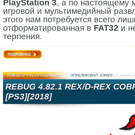
PlayStation 3
, а по настоящему
игровой и мультимедийный разв
этого нам потребуется всего ли
отформатированная в
FAT32
и н
терпения.
Подробнее
НОВОСТИ PS3
,
ПРОШИВКИ PS3
ОПУБЛИКОВАЛ:
JOINER
29 апреля 2
REBUG 4.82.1 REX/D-REX COBR
[PS3][2018]