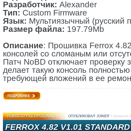
Разработчик:
Alexander
Тип:
Custom Firmware
Язык:
Мультиязычный (русский п
Размер файла:
197.79Mb
Описание
: Прошивка Ferrox 4.
консолей со сломаным или отсу
Патч NoBD отключает проверку з
делает такую консоль полностью
требующей вложений в ее ремон
Подробнее
НОВОСТИ PS3
,
ПРОШИВКИ PS3
ОПУБЛИКОВАЛ:
JOINER
4 февраля 
FERROX 4.82 V1.01 STANDARD 