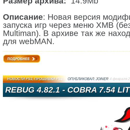
Размер архива:
14.9Mb
Описание
: Новая версия моди
запуска игр через меню XMB (бе
Multiman).
В архиве так же нахо
для
webMAN.
Подробнее
НОВОСТИ PS3
,
ПРОШИВКИ PS3
ОПУБЛИКОВАЛ:
JOINER
4 февраля 
REBUG 4.82.1 - COBRA 7.54 LI