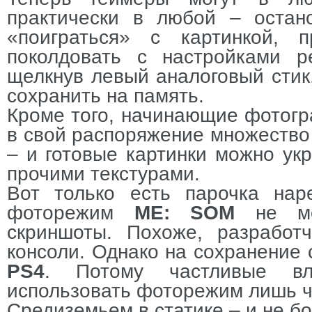
практически в любой – остан
«поиграться» с картинкой, п
поколдовать с настройками ре
щелкнув левый аналоговый стик
сохранить на память.
Кроме того, начинающие фотог
в свой распоряжение множество
– и готовые картинки можно ук
прочими текстурами.
Вот только есть парочка нар
фоторежим
ME
:
SOM
не м
скриншоты. Похоже, разработ
консоли. Однако на сохранение
PS
4
. Потому частливые в
использовать фоторежим лишь ч
Средиземьем в статике – и не бо