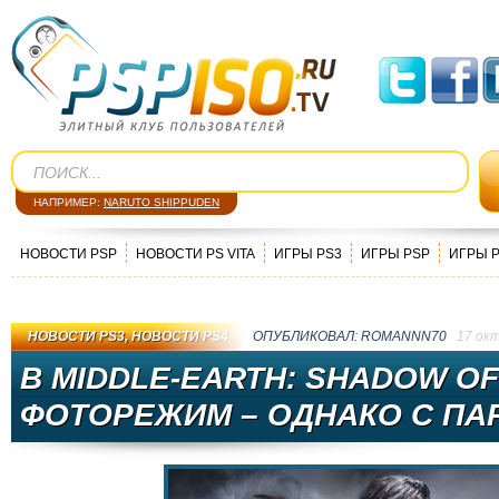
НАПРИМЕР:
NARUTO SHIPPUDEN
НОВОСТИ PSP
НОВОСТИ PS VITA
ИГРЫ PS3
ИГРЫ PSP
ИГРЫ 
НОВОСТИ PS3
,
НОВОСТИ PS4
ОПУБЛИКОВАЛ:
ROMANNN70
17 ок
В MIDDLE-EARTH: SHADOW O
ФОТОРЕЖИМ – ОДНАКО С ПА