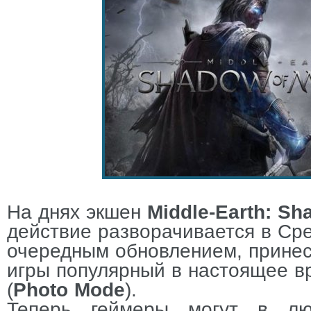
На днях экшен
Middle
-
Earth
:
Sh
действие разворачивается в Ср
очередным обновлением, принес
игры популярный в настоящее 
(
Photo
Mode
).
Теперь геймеры могут в л