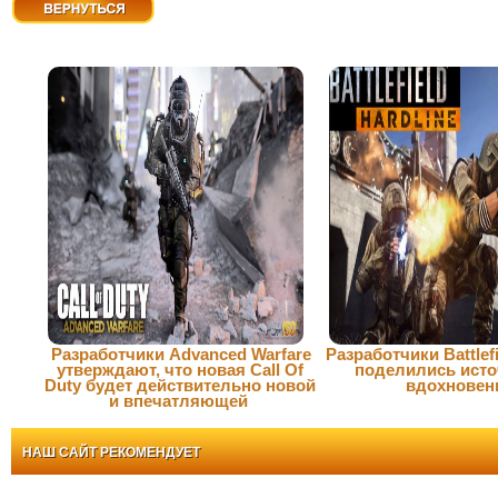
Вернуться
Разработчики Advanced Warfare
Разработчики Battlefi
утверждают, что новая Call Of
поделились ист
Duty будет действительно новой
вдохновен
и впечатляющей
НАШ САЙТ РЕКОМЕНДУЕТ