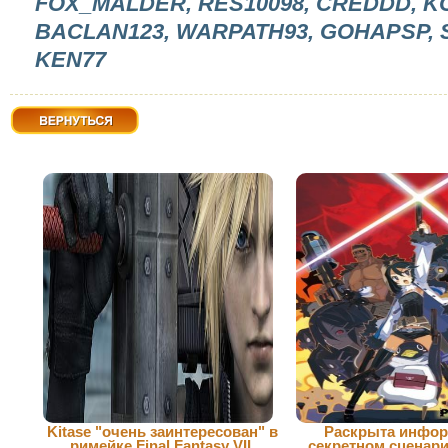
FOX_MALDER, RES10098, CREDDD, K
BACLAN123, WARPATH93, GOHAPSP, 
KEN77
Вернуться
Kitase "очень заинтересован" в
Раскрыта инфор
римейке Final Fantasy VII
секретном сценари