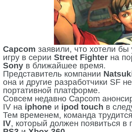
Capcom
заявили, что хотели бы
игру в серии
Street Fighter
на по
Sony
в ближайшее время.
Представитель компании
Natsuk
она и другие разработчики SF не
портативной платформе.
Совсем недавно Capcom анонсиро
IV на
iphone
и
ipod touch
в след
Тем временем, команда трудитс
IV
, который должен появиться в 
PS3
и
Xbox 360
.