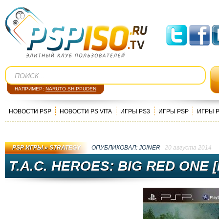
НАПРИМЕР:
NARUTO SHIPPUDEN
НОВОСТИ PSP
НОВОСТИ PS VITA
ИГРЫ PS3
ИГРЫ PSP
ИГРЫ 
PSP ИГРЫ
»
STRATEGY
ОПУБЛИКОВАЛ:
JOINER
20 августа 2014
T.A.C. HEROES: BIG RED ONE [