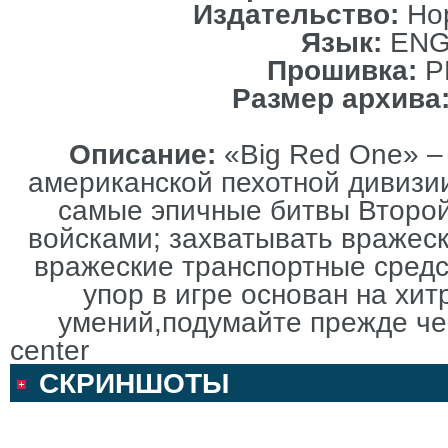
Издательство:
Hop
Язык:
ENG
Прошивка:
P
Размер архива
Описание:
«Big Red One» –
американской пехотной дивизии
самые эпичные битвы Второй
войсками; захватывать вражес
вражеские транспортные средс
упор в игре основан на хит
умений,подумайте прежде че
center
СКРИНШОТЫ