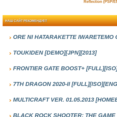
Reflection (PSP/E
НАШ САЙТ РЕКОМЕНДУЕТ
ORE NI HATARAKETTE IWARETEMO OT
TOUKIDEN [DEMO][JPN][2013]
FRONTIER GATE BOOST+ [FULL][ISO]
7TH DRAGON 2020-II [FULL][ISO][ENG
MULTICRAFT VER. 01.05.2013 [HOM
BLACK ROCK SHOOTER: THE GAME [F