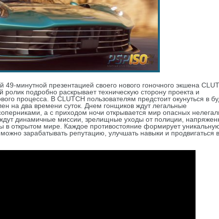
 49-минутной презентацией своего нового гоночного экшена CLU
ий ролик подробно раскрывает техническую сторону проекта и
ового процесса. В CLUTCH пользователям предстоит окунуться в б
елен на два времени суток. Днем гонщиков ждут легальные
оперниками, а с приходом ночи открывается мир опасных нелега
ов ждут динамичные миссии, зрелищные уходы от полиции, напряже
ы в открытом мире. Каждое противостояние формирует уникальну
, можно зарабатывать репутацию, улучшать навыки и продвигаться 