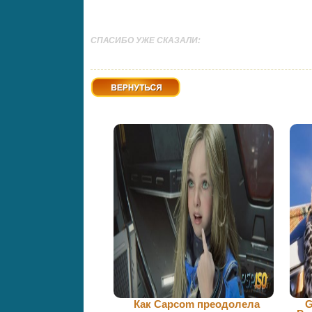
СПАСИБО УЖЕ СКАЗАЛИ:
Вернуться
Как Capcom преодолела
G