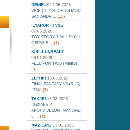
DENIELX
12.06.2026
VICE CITY STORIES MOD
SAN ANDR ...
(13)
ILYAPORTITVSE
07.05.2026
TOY STORY 3 [ALL DLC +
ОБРАЗ Д ...
(1)
KIRILLUNREAL7
08.01.2026
FEEL FOR TWO (MINIS)
(4)
ZEPHIR
16.09.2025
FINAL FANTASY VII (RUS)
[PSX]
(3)
TAK0RI
18.08.2025
ПЫХАРЬ И
ХРОНИК/BLUNTMAN AND
C ...
(1)
MAZILA92
13.01.2025