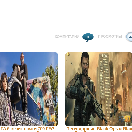
ПРОСМОТРЫ
КОМЕНТАРИИ
2
0
TA 6 весит почти 700 ГБ?
Легендарные Black Ops и Bla