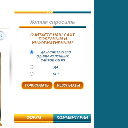
Хотим спросить
СЧИТАЕТЕ НАШ САЙТ
30
ПОЛЕЗНЫМ И
ИНФОРМАТИВНЫМ?
ДА И СЧИТАЮ ЕГО
ОДНИМ ИЗ ЛУЧШИХ
САЙТОВ ОБ PS
ДА
НЕТ
ФОРУМ
КОММЕНТАРИИ
ck