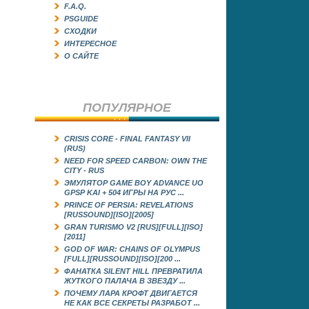
F.A.Q.
PSGUIDE
СХОДКИ
ИНТЕРЕСНОЕ
О САЙТЕ
ПОПУЛЯРНОЕ
CRISIS CORE - FINAL FANTASY VII
(RUS)
NEED FOR SPEED CARBON: OWN THE
CITY - RUS
ЭМУЛЯТОР GAME BOY ADVANCE UO
GРSP KAI + 504 ИГРЫ НА РУС ...
PRINCE OF PERSIA: REVELATIONS
[RUSSOUND][ISO][2005]
GRAN TURISMO V2 [RUS][FULL][ISO]
[2011]
GOD OF WAR: CHAINS OF OLYMPUS
[FULL][RUSSOUND][ISO][200 ...
ФАНАТКА SILENT HILL ПРЕВРАТИЛА
ЖУТКОГО ПАЛАЧА В ЗВЕЗДУ ...
ПОЧЕМУ ЛАРА КРОФТ ДВИГАЕТСЯ
НЕ КАК ВСЕ СЕКРЕТЫ РАЗРАБОТ ...