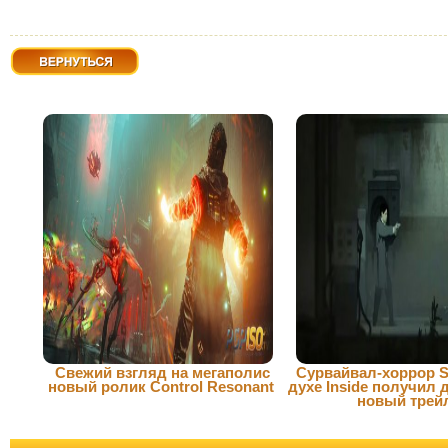
Вернуться
Свежий взгляд на мегаполис
Сурвайвал-хоррор Si
новый ролик Control Resonant
духе Inside получил 
новый трей