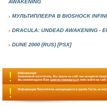
AWAKENING
МУЛЬТИПЛЕЕРА В BIOSHOCK INFIN
DRACULA: UNDEAD AWAKENING - E
DUNE 2000 (RUS) [PSX]
Информация
Уважаемый посетитель, Вы зашли на сайт как незарегистрир
Мы рекомендуем Вам
зарегистрироваться
либо войти на сайт
Информация
Посетители, находящиеся в группе
Гости
, не мо