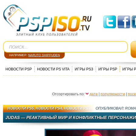
НАПРИМЕР:
NARUTO SHIPPUDEN
НОВОСТИ PSP
НОВОСТИ PS VITA
ИГРЫ PS3
ИГРЫ PSP
ИГРЫ 
Отсортировать по:
дате
|
популярности
|
пос
НОВОСТИ PS5
,
НОВОСТИ PS4
,
НОВОСТИ PS3
ОПУБЛИКОВАЛ:
ROMA
JUDAS — РЕАКТИВНЫЙ МИР И КОНФЛИКТНЫЕ ПЕРСОНАЖИ