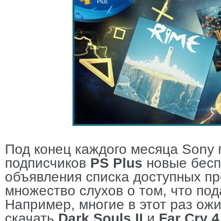
Под конец каждого месяца
Sony
подписчиков
PS
Plus
новые бесп
объявления списка доступных про
множество слухов о том, что по
Например, многие в этот раз ож
скачать
Dark Souls II
и
Far Cry 4