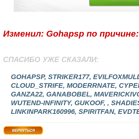
Изменил:
Gohapsp
по причине
СПАСИБО УЖЕ СКАЗАЛИ:
GOHAPSP, STRIKER177, EVILFOXMUL
CLOUD_STRIFE, MODERRNATE, CYPER
GANZA22, GANABOBEL, MAVERICKIVO
WUTEND-INFINITY, GUKOOF, , SHADI
LINKINPARK160996, SPIRITFAN, EVD
Вернуться