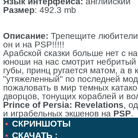
Язык интерфейса
:
английский
Размер
: 492.3 mb
Описание
:
Трепещите любител
он и на PSP!!!!!
Арабской сказки больше нет с н
юноши на нас смотрит небритый 
губы, принц ругается матом, а в
"утяжеленный" по последней мод
пожаловать в мир темных катак
дворцов, тонущих кораблей и во
Prince of Persia:
Revelations
, о
и играбельных экшенов на
PSP
.
СКРИНШОТЫ
СКАЧАТЬ :