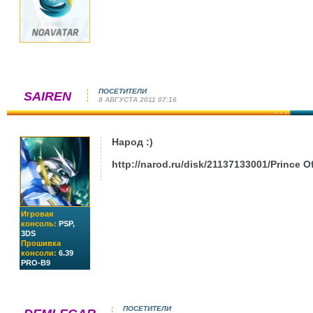
ПОСЕТИТЕЛИ
SAIREN
8 АВГУСТА 2011 07:16
Народ :)
http://narod.ru/disk/21137133001/Prince O
Игровая
консоль:
PSP,
3DS
Прошивка
консоли:
6.39
PRO-B9
ПОСЕТИТЕЛИ