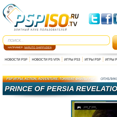
НАПРИМЕР:
NARUTO SHIPPUDEN
НОВОСТИ PSP
НОВОСТИ PS VITA
ИГРЫ PS3
ИГРЫ PSP
ИГРЫ 
PSP ИГРЫ
,
ACTION
,
ADVENTURE
,
TORRENT ФАЙЛЫ PSP
ОПУБЛИК
PRINCE OF PERSIA REVELATIO