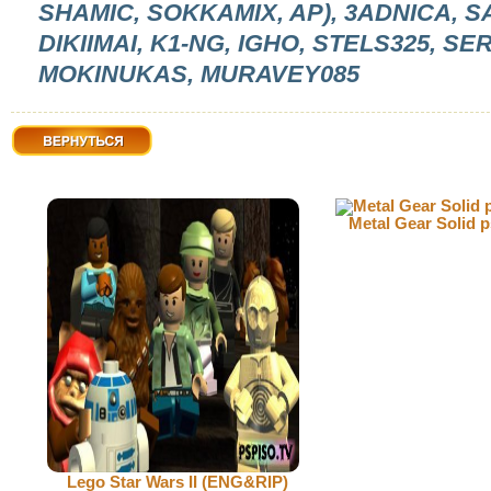
SHAMIC, SOKKAMIX, AP), 3ADNICA, SA
DIKIIMAI, K1-NG, IGHO, STELS325, S
MOKINUKAS, MURAVEY085
Вернуться
Metal Gear Solid p
Lego Star Wars II (ENG&RIP)