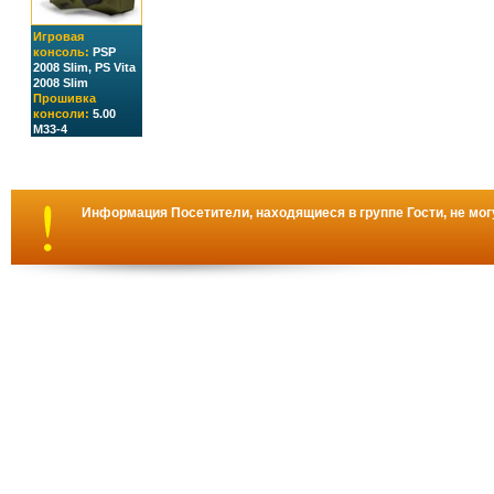
Игровая
консоль:
PSP
2008 Slim, PS Vita
2008 Slim
Прошивка
консоли:
5.00
M33-4
Информация
Посетители, находящиеся в группе
Гости
, не мо