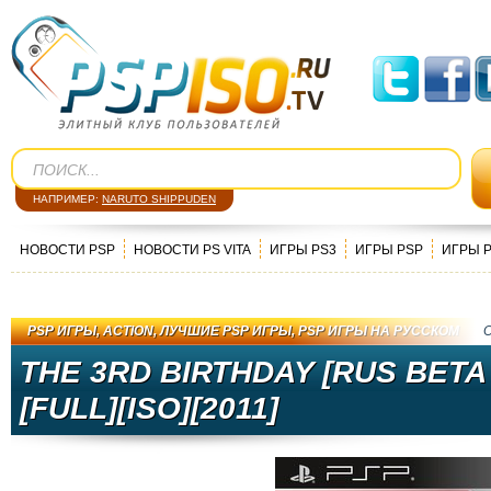
НАПРИМЕР:
NARUTO SHIPPUDEN
НОВОСТИ PSP
НОВОСТИ PS VITA
ИГРЫ PS3
ИГРЫ PSP
ИГРЫ 
PSP ИГРЫ
,
ACTION
,
ЛУЧШИЕ PSP ИГРЫ
,
PSP ИГРЫ НА РУССКОМ
THE 3RD BIRTHDAY [RUS BETA
[FULL][ISO][2011]