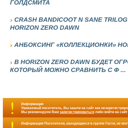
ГОЛДСМИТА
CRASH BANDICOOT N SANE TRILO
HORIZON ZERO DAWN
АНБОКСИНГ «КОЛЛЕКЦИОНКИ» HOR
В HORIZON ZERO DAWN БУДЕТ ОГ
КОТОРЫЙ МОЖНО СРАВНИТЬ С Ф ...
Информация
Уважаемый посетитель, Вы зашли на сайт как незарегистрир
Мы рекомендуем Вам
зарегистрироваться
либо войти на сайт
Информация
Посетители, находящиеся в группе
Гости
, не мо