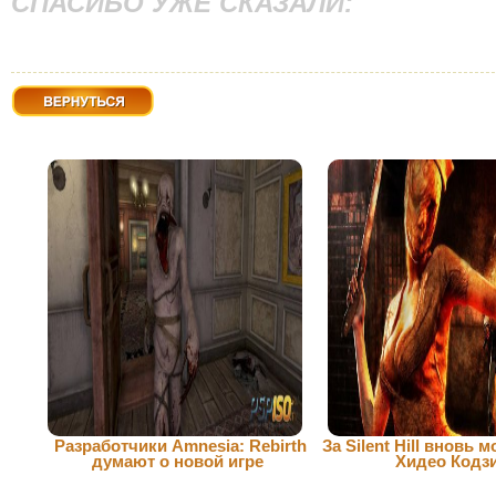
СПАСИБО УЖЕ СКАЗАЛИ:
Вернуться
Разработчики Amnesia: Rebirth
За Silent Hill вновь 
думают о новой игре
Хидео Кодз