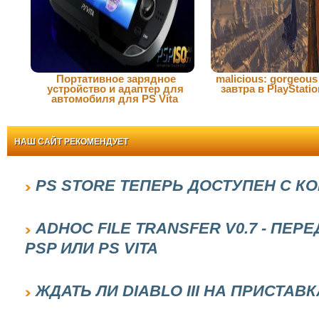
Портативное зарядное
malicious: gorgeou
устройство и адаптер для
завтра в PlayStati
автомобиля для PS Vita
НАШ САЙТ РЕКОМЕНДУЕТ
PS STORE ТЕПЕРЬ ДОСТУПЕН С 
ADHOC FILE TRANSFER V0.7 - ПЕ
PSP ИЛИ PS VITA
ЖДАТЬ ЛИ DIABLO III НА ПРИСТАВ