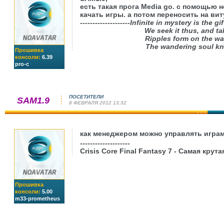
есть такая прога Media go. с помощью н
качать игры. а потом переносить на виту
--------------------
Infinite in mystery is the g
We seek it thus, and ta
Ripples form on the wa
The wandering soul kn
Прошивка
консоли:
6.39
pro-c
ПОСЕТИТЕЛИ
SAM1.9
8 ФЕВРАЛЯ 2012 13:32
как менеджером можно управлять игра
--------------------
Crisis Core Final Fantasy 7 - Самая крут
Прошивка
консоли:
5.00
m33-prometheus