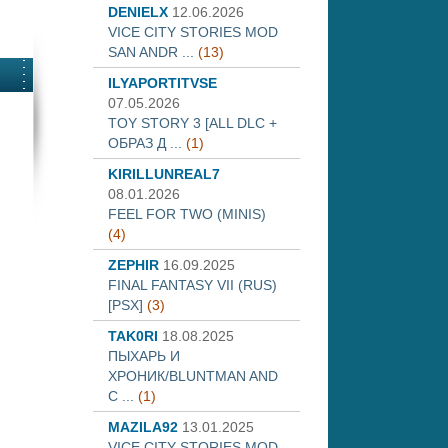
DENIELX
12.06.2026
VICE CITY STORIES MOD
SAN ANDR ...
(13)
ILYAPORTITVSE
07.05.2026
TOY STORY 3 [ALL DLC +
ОБРАЗ Д ...
(1)
KIRILLUNREAL7
08.01.2026
FEEL FOR TWO (MINIS)
(4)
ZEPHIR
16.09.2025
FINAL FANTASY VII (RUS)
[PSX]
(3)
TAK0RI
18.08.2025
ПЫХАРЬ И
ХРОНИК/BLUNTMAN AND
C ...
(1)
MAZILA92
13.01.2025
VICE CITY STORIES MOD