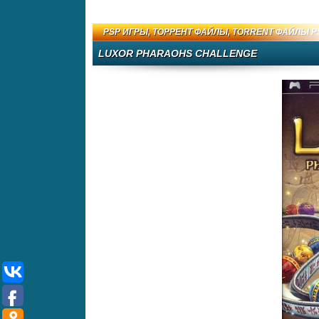
PSP ИГРЫ
,
ТОРРЕНТ ФАЙЛЫ
,
TORRENT ФАЙЛЫ P
LUXOR PHARAOHS CHALLENGE