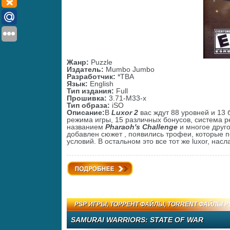
Жанр:
Puzzle
Издатель:
Mumbo Jumbo
Разработчик:
*TBA
Язык:
English
Тип издания:
Full
Прошивка:
3.71-M33-x
Тип образа:
iSO
Описание:
В
Luxor 2
вас ждут 88 уровней и 13 
режима игры, 15 различных бонусов, система р
названием
Pharaoh's Challenge
и многое друго
добавлен сюжет , появились трофеи, которые 
условий. В остальном это все тот же luxor, нас
Подробнее
PSP ИГРЫ
,
ТОРРЕНТ ФАЙЛЫ
,
TORRENT ФАЙЛЫ P
SAMURAI WARRIORS: STATE OF WAR