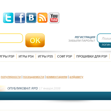
РЕГИСТРАЦИЯ
ЗАБЫЛИ ПАРОЛЬ?
ЛОГИН
ИГРЫ PSP
ИГРЫ PS4
ИГРЫ PS5
СОФТ PSP
ПРОШИВКИ ДЛЯ PSP
|
популярности
|
посещаемости
|
комментариям
|
алфавиту
SP
ОПУБЛИКОВАЛ:
RPD
17 января 2008