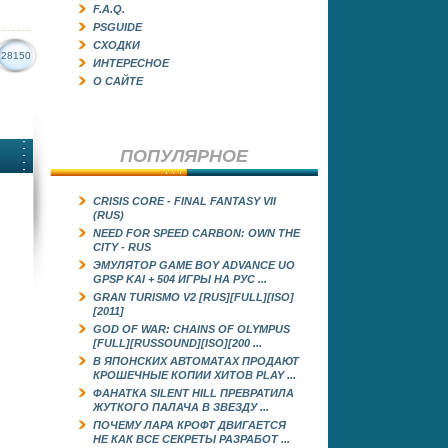
F.A.Q.
PSGUIDE
СХОДКИ
28150
ИНТЕРЕСНОЕ
О САЙТЕ
ПОПУЛЯРНОЕ
CRISIS CORE - FINAL FANTASY VII
(RUS)
NEED FOR SPEED CARBON: OWN THE
CITY - RUS
ЭМУЛЯТОР GAME BOY ADVANCE UO
GРSP KAI + 504 ИГРЫ НА РУС ...
GRAN TURISMO V2 [RUS][FULL][ISO]
[2011]
GOD OF WAR: CHAINS OF OLYMPUS
[FULL][RUSSOUND][ISO][200 ...
В ЯПОНСКИХ АВТОМАТАХ ПРОДАЮТ
КРОШЕЧНЫЕ КОПИИ ХИТОВ PLAY ...
ФАНАТКА SILENT HILL ПРЕВРАТИЛА
ЖУТКОГО ПАЛАЧА В ЗВЕЗДУ ...
ПОЧЕМУ ЛАРА КРОФТ ДВИГАЕТСЯ
НЕ КАК ВСЕ СЕКРЕТЫ РАЗРАБОТ ...