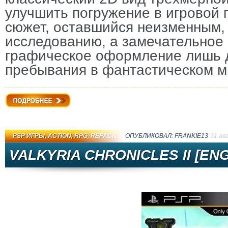
улучшить погружение в игровой 
сюжет, оставшийся неизменным, 
исследованию, а замечательное
графическое оформление лишь 
пребывания в фантастическом м
Подробнее
PSP ИГРЫ
,
ACTION
,
RPG
,
REPACK
ОПУБЛИКОВАЛ:
FRANKIE13
31 ав
VALKYRIA CHRONICLES II [ENG