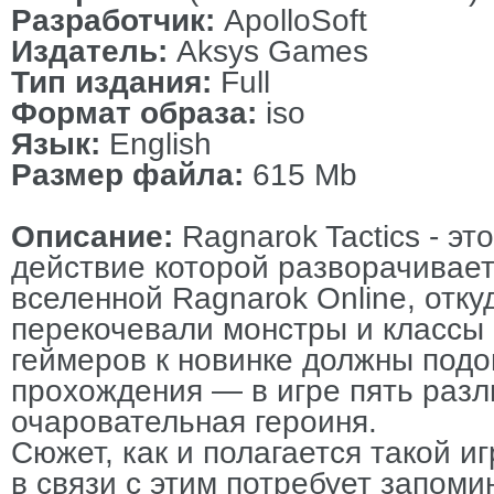
Разработчик:
ApolloSoft
Издатель:
Aksys Games
Тип издания:
Full
Формат образа:
iso
Язык:
English
Размер файла:
615 Mb
Описание:
Ragnarok Tactics - эт
действие которой разворачивает
вселенной Ragnarok Online, отку
перекочевали монстры и классы
геймеров к новинке должны подо
прохождения — в игре пять разл
очаровательная героиня.
Сюжет, как и полагается такой и
в связи с этим потребует запом