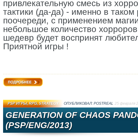
привлекательную смесь из хорро
тактики (да-да) - именно в таком
поочереди, с применением магии
небольшое количество хорроров 
шедевр будет воспринят любител
Приятной игры !
Подробнее
PSP ИГРЫ
,
RPG
,
STRATEGY
ОПУБЛИКОВАЛ:
PОSTRЕAL
25 февраля 
GENERATION OF CHAOS PAND
(PSP/ENG/2013)