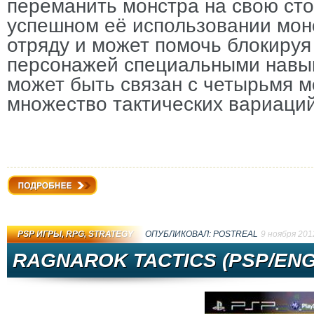
переманить монстра на свою сто
успешном её использовании мон
отряду и может помочь блокируя
персонажей специальными навы
может быть связан с четырьмя м
множество тактических вариаций
Подробнее
PSP ИГРЫ
,
RPG
,
STRATEGY
ОПУБЛИКОВАЛ:
PОSTRЕAL
9 ноября 201
RAGNAROK TACTICS (PSP/ENG