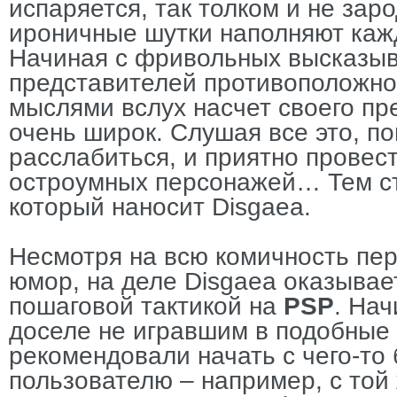
испаряется, так толком и не зар
ироничные шутки наполняют кажд
Начиная с фривольных высказыв
представителей противоположног
мыслями вслух насчет своего пр
очень широк. Слушая все это, п
расслабиться, и приятно провест
остроумных персонажей… Тем с
который наносит Disgaea.
Несмотря на всю комичность пе
юмор, на деле Disgaea оказывае
пошаговой тактикой на
PSP
. На
доселе не игравшим в подобные
рекомендовали начать с чего-то
пользователю – например, с той