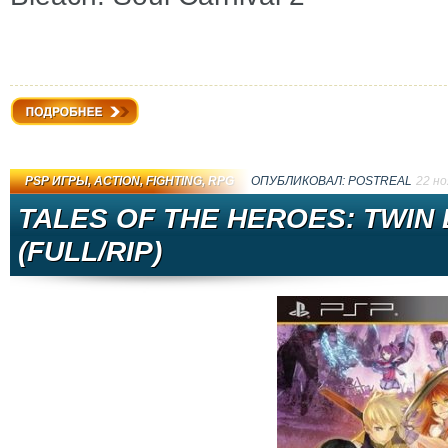
Подробнее
PSP ИГРЫ
,
ACTION
,
FIGHTING
,
RPG
ОПУБЛИКОВАЛ:
PОSTRЕAL
22 но
TALES OF THE HEROES: TWIN 
(FULL/RIP)