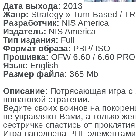
Дата выхода:
2013
Жанр:
Strategy » Turn-Based / T
Разработчик:
NIS America
Издатель:
NIS America
Тип издания:
Full
Формат образа:
PBP/ ISO
Прошивка:
OFW 6.60 / 6.60 PRO
Язык:
English
Размер файла:
365 Mb
Описание:
Потрясающая игра с 
пошаговой стратегии.
Ведите своих воинов на покорен
не управляют Вами, а только же
сестричке спастись от проклятия
Игра наполнена РПГ элементами