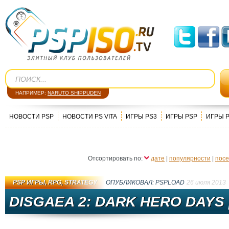
НАПРИМЕР:
NARUTO SHIPPUDEN
НОВОСТИ PSP
НОВОСТИ PS VITA
ИГРЫ PS3
ИГРЫ PSP
ИГРЫ 
Отсортировать по:
дате
|
популярности
|
пос
PSP ИГРЫ
,
RPG
,
STRATEGY
ОПУБЛИКОВАЛ:
PSPLOAD
26 июля 2013
DISGAEA 2: DARK HERO DAYS 