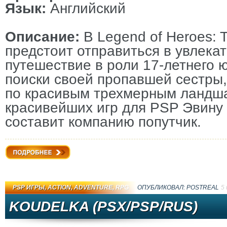
Язык:
Английский
Описание:
В Legend of Heroes: Tr
предстоит отправиться в увлека
путешествие в роли 17-летнего 
поиски своей пропавшей сестры,
по красивым трехмерным ландш
красивейших игр для PSP Эвину 
составит компанию попутчик.
Подробнее
PSP ИГРЫ
,
ACTION
,
ADVENTURE
,
RPG
ОПУБЛИКОВАЛ:
PОSTRЕAL
5
KOUDELKA (PSX/PSP/RUS)