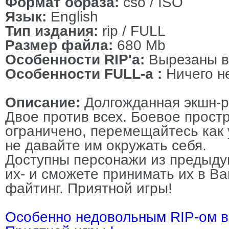
Формат образа:
cso / ISO
Язык:
English
Тип издания:
rip / FULL
Размер файла:
680 Mb
Особенности RIP'а:
Вырезаны в
Особенности FULL-a :
Ничего не
Описание:
Долгожданная экшн-р
Двое против всех. Боевое прост
ограничено, перемещайтесь как 
не давайте им окружать себя.
Доступны персонажи из предыду
их- и сможете принимать их в В
файтинг. Приятной игры!
Особенно недовольным RIP-ом 