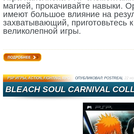
магией, прокачивайте навыки. О
имеют большое влияние на резу
захватывающий, приготовьтесь к
великолепной игры.
Подробнее
PSP ИГРЫ
,
ACTION
,
FIGHTING
,
RPG
ОПУБЛИКОВАЛ:
PОSTRЕAL
22 но
BLEACH SOUL CARNIVAL COLL