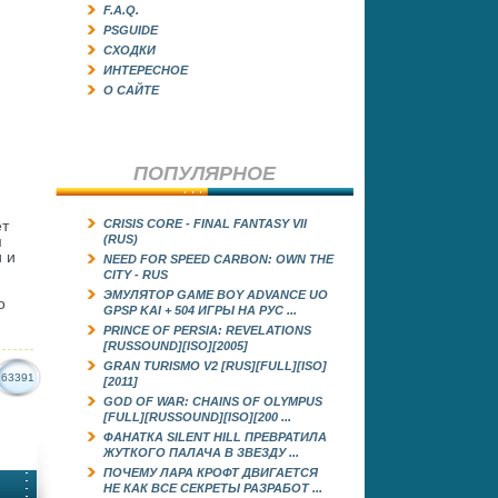
F.A.Q.
PSGUIDE
СХОДКИ
ИНТЕРЕСНОЕ
О САЙТЕ
ПОПУЛЯРНОЕ
ет
CRISIS CORE - FINAL FANTASY VII
м
(RUS)
 и
NEED FOR SPEED CARBON: OWN THE
CITY - RUS
ЭМУЛЯТОР GAME BOY ADVANCE UO
о
GРSP KAI + 504 ИГРЫ НА РУС ...
PRINCE OF PERSIA: REVELATIONS
[RUSSOUND][ISO][2005]
GRAN TURISMO V2 [RUS][FULL][ISO]
63391
[2011]
GOD OF WAR: CHAINS OF OLYMPUS
[FULL][RUSSOUND][ISO][200 ...
ФАНАТКА SILENT HILL ПРЕВРАТИЛА
ЖУТКОГО ПАЛАЧА В ЗВЕЗДУ ...
ПОЧЕМУ ЛАРА КРОФТ ДВИГАЕТСЯ
НЕ КАК ВСЕ СЕКРЕТЫ РАЗРАБОТ ...