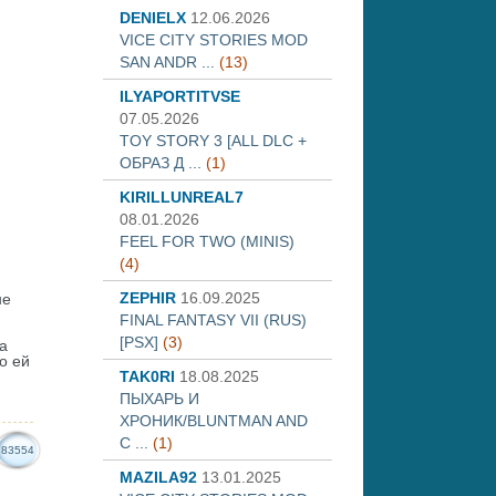
DENIELX
12.06.2026
VICE CITY STORIES MOD
SAN ANDR ...
(13)
ILYAPORTITVSE
07.05.2026
TOY STORY 3 [ALL DLC +
ОБРАЗ Д ...
(1)
KIRILLUNREAL7
08.01.2026
FEEL FOR TWO (MINIS)
(4)
ZEPHIR
16.09.2025
не
ю
FINAL FANTASY VII (RUS)
[PSX]
(3)
а
о ей
TAK0RI
18.08.2025
ПЫХАРЬ И
ХРОНИК/BLUNTMAN AND
C ...
(1)
83554
MAZILA92
13.01.2025