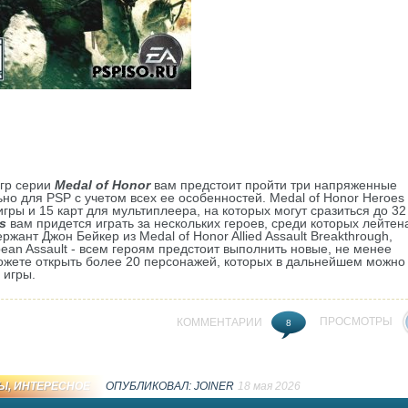
гр серии
Medal of Honor
вам предстоит пройти три напряженные
но для PSP с учетом всех ее особенностей. Medal of Honor Heroes
гры и 15 карт для мультиплеера, на которых могут сразиться до 32
s
вам придется играть за нескольких героев, среди которых лейтен
жант Джон Бейкер из Medal of Honor Allied Assault Breakthrough,
ean Assault - всем героям предстоит выполнить новые, не менее
ожете открыть более 20 персонажей, которых в дальнейшем можно
 игры.
ПРОСМОТРЫ
КОММЕНТАРИИ
8
Ы
,
ИНТЕРЕСНОЕ
ОПУБЛИКОВАЛ:
JOINER
18 мая 2026