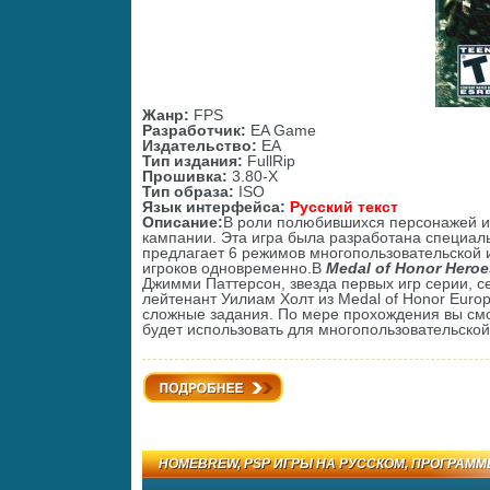
Жанр:
FPS
Разработчик
:
EA Game
Издательство
:
EA
Тип издания
:
Full
Rip
Прошивка
:
3.80-X
Тип образа
:
ISO
Язык интерфейса
:
Русский текст
Описание
:
В роли полюбившихся персонажей и
кампании. Эта игра была разработана специаль
предлагает 6 режимов многопользовательской и
игроков одновременно.В
Medal of Honor Heroe
Джимми Паттерсон, звезда первых игр серии, сер
лейтенант Уилиам Холт из Medal of Honor Europ
сложные задания. По мере прохождения вы см
будет использовать для многопользовательской
Подробнее
HOMEBREW
,
PSP ИГРЫ НА РУССКОМ
,
ПРОГРАММ