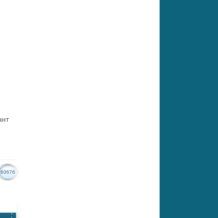
ант
60676