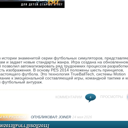
е в истории знаменитой серии футбольных симуляторов, представля
ам и задает новые стандарты жанра. Игра создана на обновленно
ый позволил автоматизировать ряд трудоемких процессов разработки
ть изображения. В основу PES 2014 положены шесть принципов,
астоящего футбола. Это технология TrueBallTech, системы Motion
нимание к эмоциональной составляющей игры, командной тактике и к
й футбольный антураж.
ПРОСМОТРЫ
КОММЕНТАРИИ
4
Ы НА РУССКОМ
ОПУБЛИКОВАЛ:
JOINER
24 мая 2026
/2013][FULL][ISO][2011]