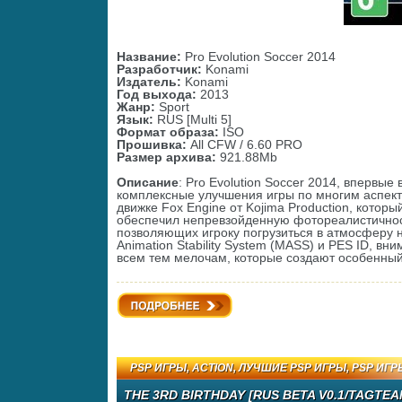
Название:
Pro Evolution Soccer 2014
Разработчик:
Konami
Издатель:
Konami
Год выхода:
2013
Жанр:
Sport
Язык:
RUS [Multi 5]
Формат образа:
ISO
Прошивка:
All CFW / 6.60 PRO
Размер архива:
921.88Mb
Описание
: Pro Evolution Soccer 2014, впервы
комплексные улучшения игры по многим аспект
движке Fox Engine от Kojima Production, котор
обеспечил непревзойденную фотореалистичнос
позволяющих игроку погрузиться в атмосферу н
Animation Stability System (MASS) и PES ID, в
всем тем мелочам, которые создают особенны
Подробнее
PSP ИГРЫ
,
ACTION
,
ЛУЧШИЕ PSP ИГРЫ
,
PSP ИГР
THE 3RD BIRTHDAY [RUS BETA V0.1/TAGTEAM