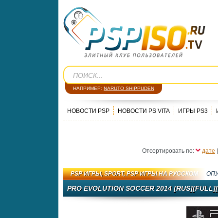
НАПРИМЕР:
NARUTO SHIPPUDEN
НОВОСТИ PSP
НОВОСТИ PS VITA
ИГРЫ PS3
Отсортировать по:
дате
PSP ИГРЫ
,
SPORT
,
PSP ИГРЫ НА РУССКОМ
ОП
PRO EVOLUTION SOCCER 2014 [RUS][FULL][I