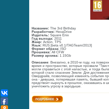
Название:
The 3rd Birthday
Разработчик:
HexaDrive
Издатель:
Square Enix
Год выхода:
2011
Жанр:
Action, TPS
Язык:
RUS [beta v0.1/TAGTeam/2013]
Формат образа:
ISO
Прошивка:
All СFW
Размер архива:
1.15Gb
Описание
: Внезапно, в 2010-м году, на пове
время и пространство, которые прозвали "Твист
могли справиться с этой напастью, и тогда бы
которой стало спасение Земли. Для достижени
Овердрайв, позволяющей изменять события пр
она - девушка, потерявшая память, бывший коп
предствоит нырнуть в прошлое, оказавшись в ш
уничтожить угрозу в зародыше.
Подробнее