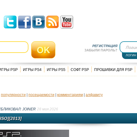
РЕГИСТРАЦИЯ
ЗАБЫЛИ ПАРОЛЬ?
ЛОГИН
ИГРЫ PSP
ИГРЫ PS4
ИГРЫ PS5
СОФТ PSP
ПРОШИВКИ ДЛЯ PSP
|
популярности
|
посещаемости
|
комментариям
|
алфавиту
УБЛИКОВАЛ:
JOINER
28 мая 2026
SO][2013]