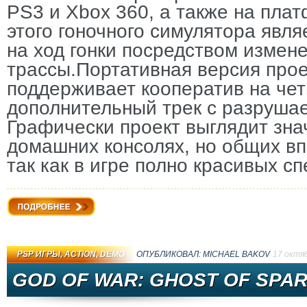
PS3 и Xbox 360, а также на пла
этого гоночного симулятора явл
на ход гонки посредством измен
трассы.Портативная версия проек
поддерживает кооператив на че
дополнительный трек с разруша
Графически проект выглядит зна
домашних консолях, но общих вп
так как в игре полно красивых с
Подробнее
PSP ИГРЫ
,
ACTION
,
DEMO
ОПУБЛИКОВАЛ:
MICHAEL BAKOV
17 октя
GOD OF WAR: GHOST OF SPAR