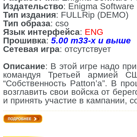
Издательство
: Enigma Software
Тип издания
: FULLRip (DEMO)
Тип образа
: cso
Язык интерфейса
:
ENG
Прошивка
:
5.00 m33-x и выше
Сетевая игра
: отсутствует
Описание
: В этой игре надо пр
командуя Третьей армией СШ
“Собственность Patton’а”. В пр
возглавить свои войска от бере
и принять участие в кампании, с
Подробнее