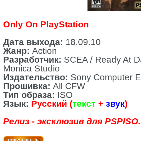
Only On PlayStation
Дата
выхода
:
18.09.10
Жанр
:
Action
Разработчик
:
SCEA / Ready At D
Monica Studio
Издательство
:
Sony Computer En
Прошивка:
All CFW
Тип образа:
ISO
Язык:
Русский (
текст
+
звук
)
Релиз - эксклюзив для PSPISO.