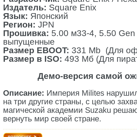
Издатель:
Square Enix
Язык:
Японский
Регион:
JPN
Прошивка:
5.00 м33-4, 5.50 Gen
выпущенные
Размер EBOOT:
331 Mb (Для оф
Размер в ISO:
493 Мб (Для пира
Демо-версия самой ожида
Описание:
Империя Milites наруши
на три другие страны, с целью захв
магической академии Suzaku решаю
вернуть мир своей стране.