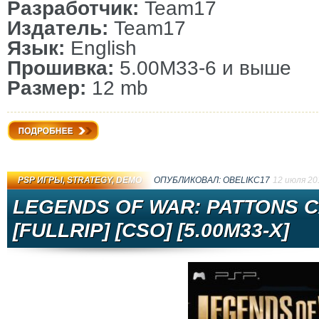
Разработчик:
Team17
Издатель:
Team17
Язык:
English
Прошивка:
5.00M33-6 и выше
Размер:
12 mb
Подробнее
PSP ИГРЫ
,
STRATEGY
,
DEMO
ОПУБЛИКОВАЛ:
OBELIKC17
12 июля 20
LEGENDS OF WAR: PATTONS C
[FULLRIP] [CSO] [5.00M33-X]