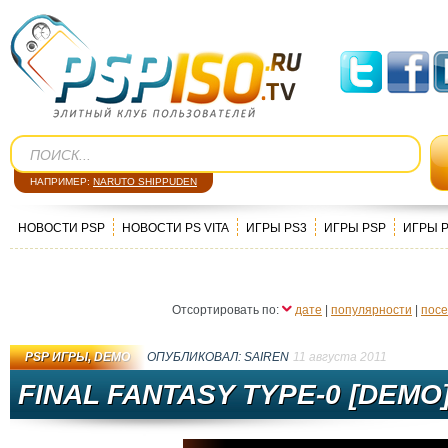
НАПРИМЕР:
NARUTO SHIPPUDEN
НОВОСТИ PSP
НОВОСТИ PS VITA
ИГРЫ PS3
ИГРЫ PSP
ИГРЫ 
Отсортировать по:
дате
|
популярности
|
пос
PSP ИГРЫ
,
DEMO
ОПУБЛИКОВАЛ:
SAIREN
11 августа 2011
FINAL FANTASY TYPE-0 [DEMO]