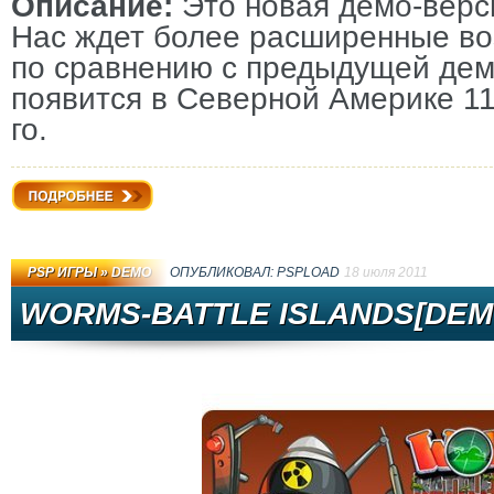
Описание:
Это новая демо-верс
Нас ждет более расширенные во
по сравнению с предыдущей дем
появится в Северной Америке 11 
го.
Подробнее
PSP ИГРЫ
»
DEMO
ОПУБЛИКОВАЛ:
PSPLOAD
18 июля 2011
WORMS-BATTLE ISLANDS[DEM