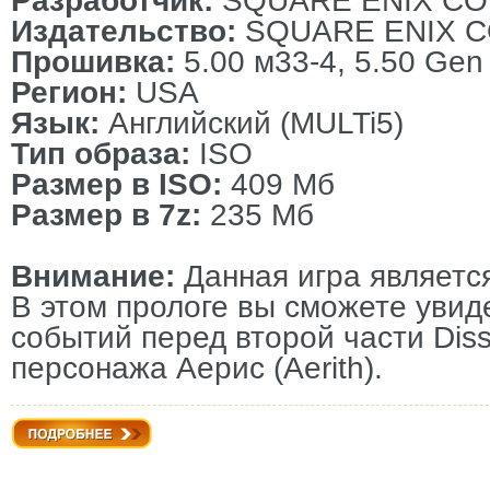
Разработчик:
SQUARE ENIX CO.
Издательство:
SQUARE ENIX CO
Прошивка:
5.00 м33-4, 5.50 Gen
Регион:
USA
Язык:
Английский (MULTi5)
Тип образа:
ISO
Размер в ISO:
409 Мб
Размер в 7z:
235 Мб
Внимание:
Данная игра являетс
В этом прологе вы сможете увид
событий перед второй части Dissi
персонажа Аерис (Aerith).
Подробнее