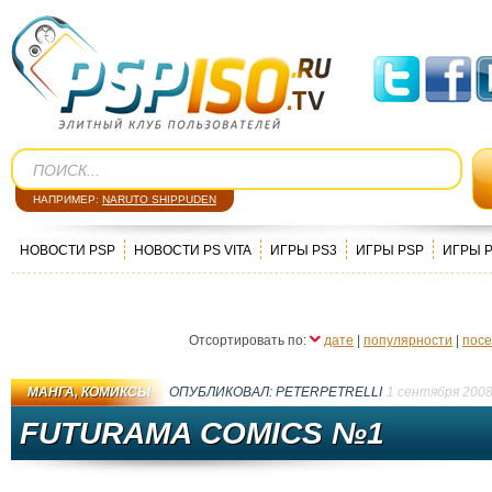
НАПРИМЕР:
NARUTO SHIPPUDEN
НОВОСТИ PSP
НОВОСТИ PS VITA
ИГРЫ PS3
ИГРЫ PSP
ИГРЫ 
Отсортировать по:
дате
|
популярности
|
пос
МАНГА, КОМИКСЫ
ОПУБЛИКОВАЛ:
PETERPETRELLI
1 сентября 200
FUTURAMA COMICS №1