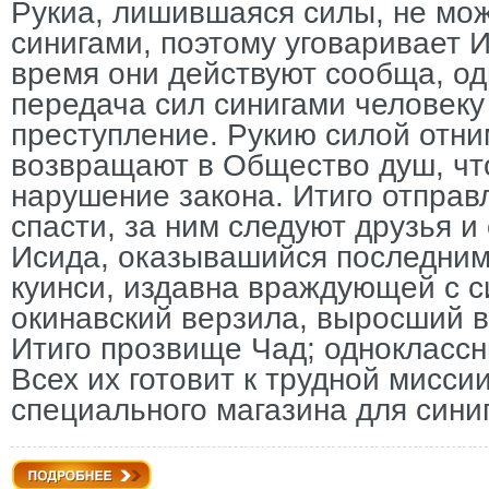
Рукиа, лишившаяся силы, не мож
синигами, поэтому уговаривает И
время они действуют сообща, одн
передача сил синигами человек
преступление. Рукию силой отни
возвращают в Общество душ, чт
нарушение закона. Итиго отправл
спасти, за ним следуют друзья и
Исида, оказывашийся последним
куинси, издавна враждующей с с
окинавский верзила, выросший в
Итиго прозвище Чад; одноклассн
Всех их готовит к трудной мисси
специального магазина для сини