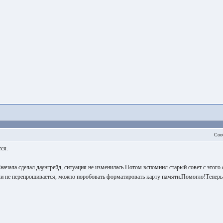
Соо
тся.
начала сделал даунгрейд, ситуация не изменилась.Потом вспомнил старый совет с этого 
ли не перепрошивается, можно поробовать форматировать карту памяти.Помогло!Теперь