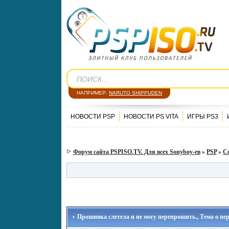
НАПРИМЕР:
NARUTO SHIPPUDEN
НОВОСТИ PSP
НОВОСТИ PS VITA
ИГРЫ PS3
Форум сайта PSPISO.TV. Для всех Sonyboy-ев
»
PSP
»
С
Прошивка слетела и не могу перепрошить., Тема о пер