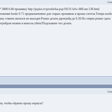
Соо
3008 6.60 прошивку http://pspiso.tv/proshivka-psp/19131-lcfw-660-me-130.html
иложение bookr 0.71 предназначенное для старых прошивок и проша слетела.Теперь вооб
у ставить пытался-не выходит.Решил делать даунгрейд до 6.20.Но сперва решил здесь
унгрейдом можно и консоль убить!Подскажите что делать.
Соо
али, чтобы обратно прошу вернуть?