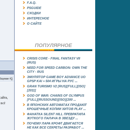
F.A.Q.
PSGUIDE
СХОДКИ
ИНТЕРЕСНОЕ
О САЙТЕ
ПОПУЛЯРНОЕ
CRISIS CORE - FINAL FANTASY VII
(RUS)
NEED FOR SPEED CARBON: OWN THE
CITY - RUS
ЭМУЛЯТОР GAME BOY ADVANCE UO
бщение #
3
GРSP KAI + 504 ИГРЫ НА РУС ...
GRAN TURISMO V2 [RUS][FULL][ISO]
[2011]
GOD OF WAR: CHAINS OF OLYMPUS
сайта,
[FULL][RUSSOUND][ISO][200 ...
 всё
В ЯПОНСКИХ АВТОМАТАХ ПРОДАЮТ
КРОШЕЧНЫЕ КОПИИ ХИТОВ PLAY ...
ФАНАТКА SILENT HILL ПРЕВРАТИЛА
ЖУТКОГО ПАЛАЧА В ЗВЕЗДУ ...
ПОЧЕМУ ЛАРА КРОФТ ДВИГАЕТСЯ
НЕ КАК ВСЕ СЕКРЕТЫ РАЗРАБОТ ...