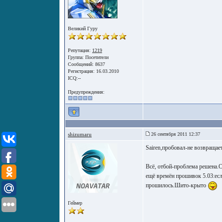
Великий Гуру
Репутация:
1219
Группа:
Посетители
Сообщений: 8637
Регистрация: 16.03.2010
ICQ:--
Предупреждения:
shizumaru
26 сентября 2011 12:37
Sairen,пробовал-не возвращае
Всё, отбой-проблема решена.С
ещё времён прошивок 5.03:ес
прошилось.Шито-крыто
Геймер