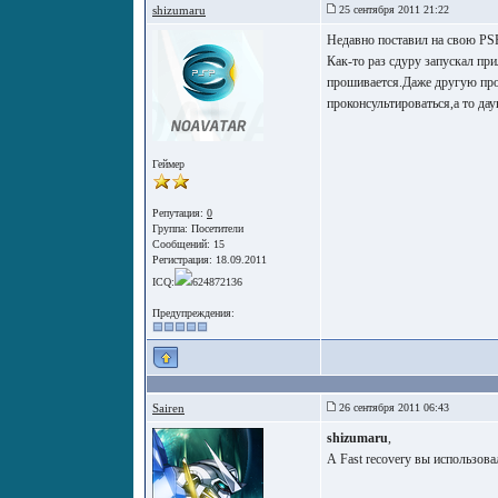
shizumaru
25 сентября 2011 21:22
Недавно поставил на свою PSP 
Как-то раз сдуру запускал пр
прошивается.Даже другую прош
проконсультироваться,а то да
Геймер
Репутация:
0
Группа:
Посетители
Сообщений: 15
Регистрация: 18.09.2011
ICQ:
624872136
Предупреждения:
Sairen
26 сентября 2011 06:43
shizumaru
,
А Fast recovery вы использов