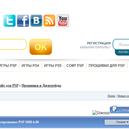
РЕГИСТРАЦИЯ
ЗАБЫЛИ ПАРОЛЬ?
ЛОГИН
ИГРЫ PSP
ИГРЫ PS4
ИГРЫ PS5
СОФТ PSP
ПРОШИВКИ ДЛЯ PSP
офт для PSP
»
Прошивки и Даунгрейды
Поиск
|
Новые с
епрошивке PSP 3008 6.60
Опции