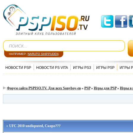
НАПРИМЕР:
NARUTO SHIPPUDEN
НОВОСТИ PSP
НОВОСТИ PS VITA
ИГРЫ PS3
ИГРЫ PSP
ИГРЫ 
Форум сайта PSPISO.TV. Для всех Sonyboy-ев
»
PSP
»
Игры для PSP
»
Игры в 
UFC 2010 undisputed, Скоро???