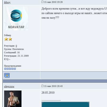
ibboy
15 мая 2010 19:28
Доброго всем времени суток...я вот жду недождусь U
по сайтам ничего о выходе игры не нашёл...может ктон
она на зызу???
Геймер
Репутация:
0
Группа:
Посетители
Сообщений: 16
Регистрация: 21.11.2009
ICQ:--
Предупреждения:
olegcrow
15 мая 2010 20:43
28.05.2010
--------------------