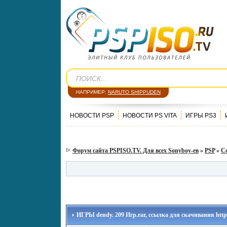
НАПРИМЕР:
NARUTO SHIPPUDEN
НОВОСТИ PSP
НОВОСТИ PS VITA
ИГРЫ PS3
Форум сайта PSPISO.TV. Для всех Sonyboy-ев
»
PSP
»
С
ИГРЫ dendy. 209 Игр.rar, ссылка для скачивания http: