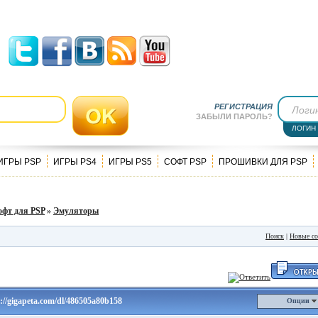
РЕГИСТРАЦИЯ
ЗАБЫЛИ ПАРОЛЬ?
ЛОГИН
ИГРЫ PSP
ИГРЫ PS4
ИГРЫ PS5
СОФТ PSP
ПРОШИВКИ ДЛЯ PSP
офт для PSP
»
Эмуляторы
Поиск
|
Новые с
//gigapeta.com/dl/486505a80b158
Опции