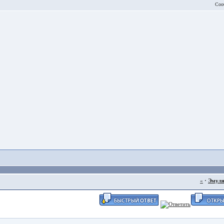
Соо
«
·
Эмул