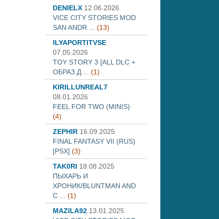
DENIELX
12.06.2026
VICE CITY STORIES MOD
SAN ANDR ...
(13)
ILYAPORTITVSE
07.05.2026
TOY STORY 3 [ALL DLC +
ОБРАЗ Д ...
(1)
KIRILLUNREAL7
08.01.2026
FEEL FOR TWO (MINIS)
(4)
ZEPHIR
16.09.2025
FINAL FANTASY VII (RUS)
[PSX]
(3)
TAK0RI
18.08.2025
ПЫХАРЬ И
ХРОНИК/BLUNTMAN AND
C ...
(1)
MAZILA92
13.01.2025