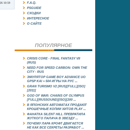
F.A.Q.
026 10:59
PSGUIDE
СХОДКИ
ИНТЕРЕСНОЕ
О САЙТЕ
ПОПУЛЯРНОЕ
CRISIS CORE - FINAL FANTASY VII
(RUS)
NEED FOR SPEED CARBON: OWN THE
CITY - RUS
ЭМУЛЯТОР GAME BOY ADVANCE UO
GРSP KAI + 504 ИГРЫ НА РУС ...
GRAN TURISMO V2 [RUS][FULL][ISO]
[2011]
GOD OF WAR: CHAINS OF OLYMPUS
[FULL][RUSSOUND][ISO][200 ...
В ЯПОНСКИХ АВТОМАТАХ ПРОДАЮТ
КРОШЕЧНЫЕ КОПИИ ХИТОВ PLAY ...
ФАНАТКА SILENT HILL ПРЕВРАТИЛА
ЖУТКОГО ПАЛАЧА В ЗВЕЗДУ ...
ПОЧЕМУ ЛАРА КРОФТ ДВИГАЕТСЯ
НЕ КАК ВСЕ СЕКРЕТЫ РАЗРАБОТ ...