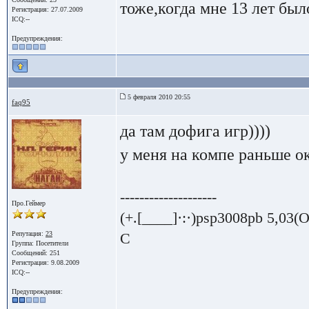
тоже,когда мне 13 лет был
Регистрация: 27.07.2009
ICQ:--
Предупреждения:
5 февраля 2010 20:55
faq95
да там дофига игр))))
у меня на компе раньше ок
--------------------
Про.Геймер
(+.[____]·:·)psp3008pb 5,
Репутация:
23
C
Группа:
Посетители
Сообщений: 251
Регистрация: 9.08.2009
ICQ:--
Предупреждения: