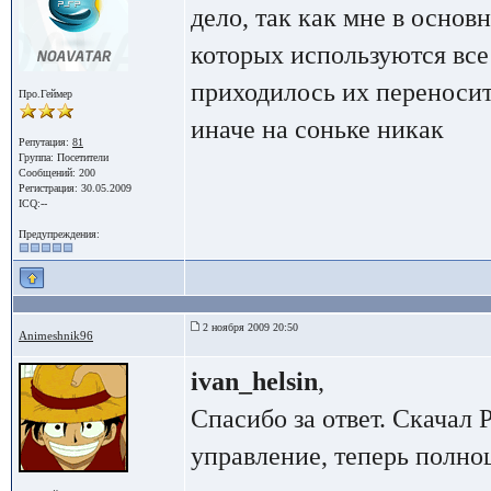
дело, так как мне в осно
которых используются все
приходилось их переносит
Про.Геймер
иначе на соньке никак
Репутация:
81
Группа:
Посетители
Сообщений: 200
Регистрация: 30.05.2009
ICQ:--
Предупреждения:
2 ноября 2009 20:50
Animeshnik96
ivan_helsin
,
Спасибо за ответ. Скачал P
управление, теперь полноц