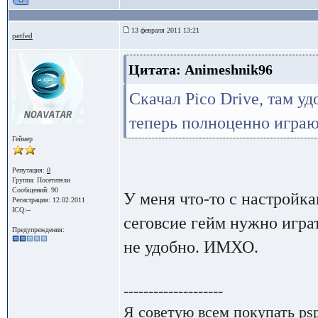
13 февраля 2011 13:21
petfed
Цитата: Animeshnik96
Скачал Pico Drive, там у
теперь полноценно играю 
Геймер
Репутация:
0
Группа:
Посетители
Сообщений: 90
У меня что-то с настройк
Регистрация: 12.02.2011
ICQ:--
сеговсие гейм нужно играт
Предупреждения:
не удобно. ИМХО.
--------------------
Я советую всем покупать psp