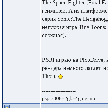
The Space Fighter (Final F
геймплей. А из платформе
серия Sonic:The Hedgehog
неплохая игра Tiny Toons: 
сложная).
P.S.Я играю на PicoDrive,
рендера немного лагает, но
Thor).
--------------------
psp 3008+2gb+4gb gen-c