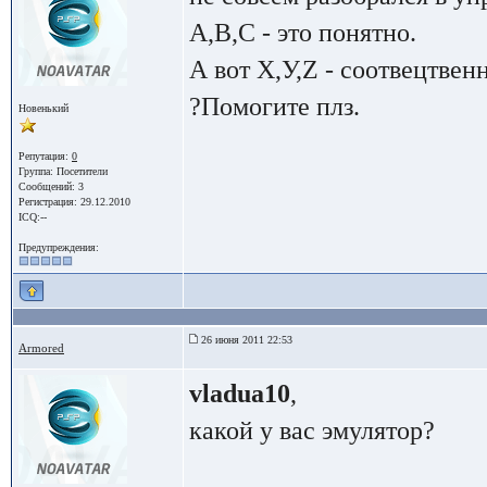
А,В,С - это понятно.
А вот Х,У,Z - соотвецтвен
?Помогите плз.
Новенький
Репутация:
0
Группа:
Посетители
Сообщений: 3
Регистрация: 29.12.2010
ICQ:--
Предупреждения:
26 июня 2011 22:53
Armored
vladua10
,
какой у вас эмулятор?