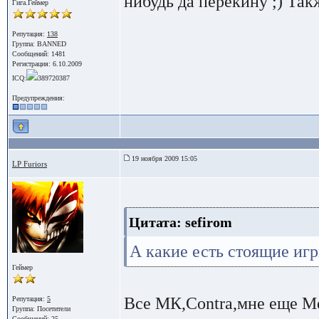
нибудь да перекину ;) Так
Гига.Геймер
Репутация:
138
Группа: BANNED
Сообщений: 1481
Регистрация: 6.10.2009
ICQ:
389720387
Предупреждения:
19 ноября 2009 15:05
LP Furiors
Цитата: sefirom
А какие есть стоящие игр
Геймер
Все МК,Contra,мне еще Me
Репутация:
5
Группа:
Посетители
Сообщений: 25