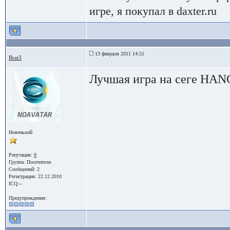
игре, я покупал в daxter.ru
13 февраля 2011 14:51
Brat3
Лучшая игра на сеге HA
Новенький
Репутация:
0
Группа:
Посетители
Сообщений: 2
Регистрация: 22.12.2010
ICQ:--
Предупреждения: