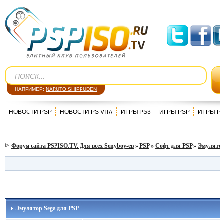
НАПРИМЕР:
NARUTO SHIPPUDEN
НОВОСТИ PSP
НОВОСТИ PS VITA
ИГРЫ PS3
ИГРЫ PSP
ИГРЫ 
Форум сайта PSPISO.TV. Для всех Sonyboy-ев
»
PSP
»
Софт для PSP
»
Эмулят
Эмулятор Sega для PSP