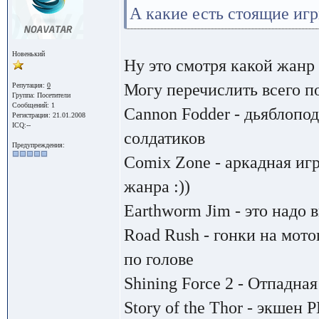
А какие есть стоящие игр
Новенький
Ну это смотря какой жанр 
Могу перечислить всего п
Репутация:
0
Группа:
Посетители
Сообщений: 1
Cannon Fodder - дьяблопо
Регистрация: 21.01.2008
ICQ:--
солдатиков
Предупреждения:
Comix Zone - аркадная иг
жанра :))
Earthworm Jim - это надо ви
Road Rush - гонки на мот
по голове
Shining Force 2 - Отпадна
Story of the Thor - экшен