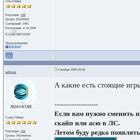
Гига.Геймер
Репутация:
138
Группа: BANNED
Сообщений: 1481
Регистрация: 6.10.2009
ICQ:
389720387
Предупреждения:
4 ноября 2009 20:08
sefirom
А какие есть стоящие игры
--------------------
Если вам нужно сменить н
Супер.Геймер
скайп или асю в ЛС.
Летом буду редко появлять
Репутация:
250
Группа:
Посетители
Сообщений: 1546