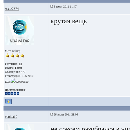
6 июня 2011 11:47
saske7374
крутая вещь
Мега.Геймер
Репутация:
84
Группа:
Гости
Сообщений: 479
Регистрация: 1.06.2010
ICQ:
629505550
Предупреждения:
26 июня 2011 21:04
vladua10
не совсем разобрался в уп