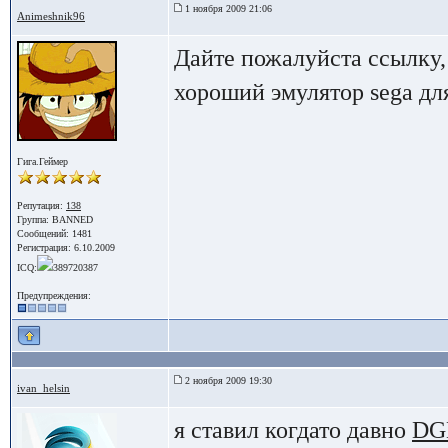
1 ноября 2009 21:06
Animeshnik96
Дайте пожалуйста ссылку,
хороший эмулятор sega для
Гига.Геймер
Репутация:
138
Группа: BANNED
Сообщений: 1481
Регистрация: 6.10.2009
ICQ:
389720387
Предупреждения:
2 ноября 2009 19:30
ivan_helsin
я ставил когдато давно
DG