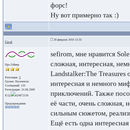
форс!
Ну вот примерно так :)
28 февраля 2010 13:33
Cecal
sefirom, мне нравится Solei
сложная, интересная, нем
Про.Геймер
Landstalker:The Treasures 
Репутация:
5
интересная и немного миф
Группа:
Посетители
Сообщений: 159
Регистрация: 24.08.2009
приключений. Также посове
ICQ:
624872136
её части, очень сложная, 
Предупреждения:
сильным сюжетом, реализ
Ещё есть одна интересная 