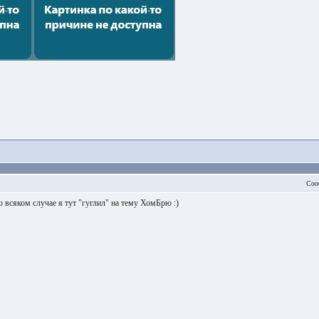
Соо
о всяком случае я тут "гуглил" на тему ХомБрю :)