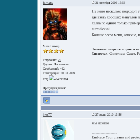
Jamato
31 октября 2009 15:58
Не знаю насколько подходит э
где взять хороших мануалов 
хелпа по одним только пример
английский.
Больше всего меня, конечно, и
--------------------
Мега.Геймер
Экономлю энергию и деньги на 
Сигаретах. Спиртном. Сексе. Рад
Репутация:
22
Группа:
Посетители
Сообщений: 462
Регистрация: 20.03.2009
ICQ:
484395304
Предупреждения:
ken77
27 июня 2010 13:56
мм незнаю
--------------------
Embrace Your dreams and prote