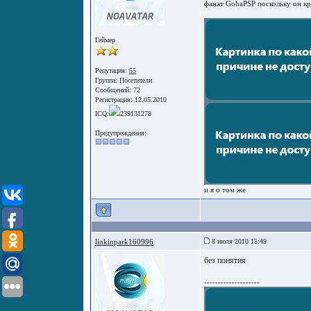
фанат GohaPSP поскольку он к
Геймер
Репутация:
55
Группа:
Посетители
Сообщений: 72
Регистрация: 12.05.2010
ICQ:
239131278
Предупреждения:
и я о том же
linkinpark160996
8 июля 2010 15:49
без понятия
--------------------