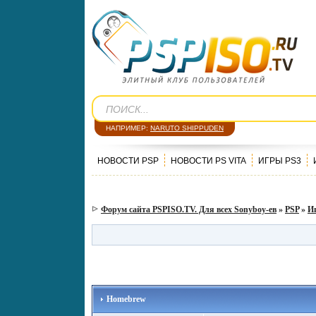
НАПРИМЕР:
NARUTO SHIPPUDEN
НОВОСТИ PSP
НОВОСТИ PS VITA
ИГРЫ PS3
Форум сайта PSPISO.TV. Для всех Sonyboy-ев
»
PSP
»
И
Homebrew