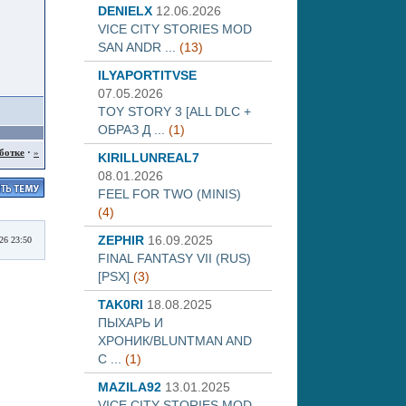
DENIELX
12.06.2026
VICE CITY STORIES MOD
SAN ANDR ...
(13)
ILYAPORTITVSE
07.05.2026
TOY STORY 3 [ALL DLC +
ОБРАЗ Д ...
(1)
ботке
·
»
KIRILLUNREAL7
08.01.2026
FEEL FOR TWO (MINIS)
(4)
ZEPHIR
16.09.2025
026 23:50
FINAL FANTASY VII (RUS)
[PSX]
(3)
TAK0RI
18.08.2025
ПЫХАРЬ И
ХРОНИК/BLUNTMAN AND
C ...
(1)
MAZILA92
13.01.2025
VICE CITY STORIES MOD