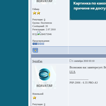
Геймер
Репутация:
0
Группа:
Посетители
Сообщений: 20
Регистрация: 2.07.2010
ICQ:
584575946
Предупреждения:
SpiritFan
1 сентября 2010 03:10
Возможно вас заинтересует. В
LUA
--------------------
PSP-2006 - 6.35 PRO-A3
Новенький
Репутация:
0