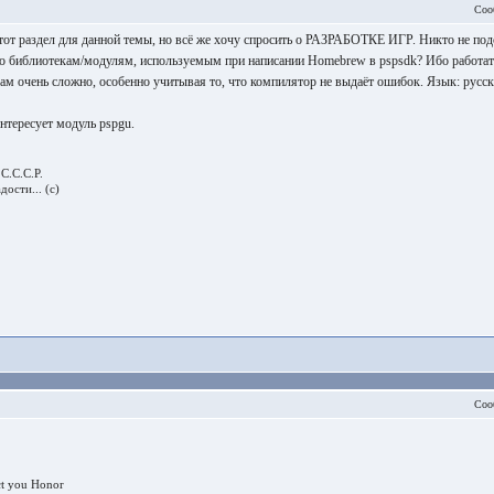
Соо
тот раздел для данной темы, но всё же хочу спросить о РАЗРАБОТКЕ ИГР. Никто не по
по библиотекам/модулям, используемым при написании Homebrew в pspsdk? Ибо работат
ам очень сложно, особенно учитывая то, что компилятор не выдаёт ошибок. Язык: русск
нтересует модуль pspgu.
С.С.С.Р.
ости... (с)
Соо
ct you Honor