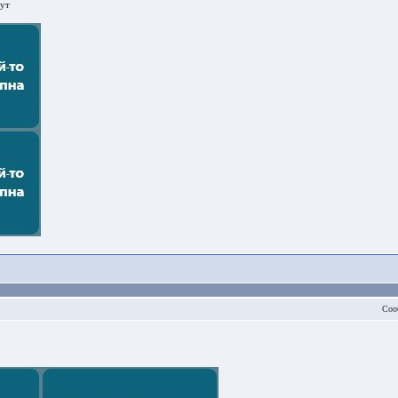
рут
Соо