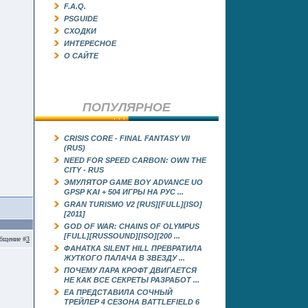
F.A.Q.
PSGUIDE
СХОДКИ
ИНТЕРЕСНОЕ
О САЙТЕ
ПОПУЛЯРНОЕ
CRISIS CORE - FINAL FANTASY VII
(RUS)
NEED FOR SPEED CARBON: OWN THE
CITY - RUS
ЭМУЛЯТОР GAME BOY ADVANCE UO
GРSP KAI + 504 ИГРЫ НА РУС ...
GRAN TURISMO V2 [RUS][FULL][ISO]
[2011]
GOD OF WAR: CHAINS OF OLYMPUS
[FULL][RUSSOUND][ISO][200 ...
бщение #
3
ФАНАТКА SILENT HILL ПРЕВРАТИЛА
ЖУТКОГО ПАЛАЧА В ЗВЕЗДУ ...
ПОЧЕМУ ЛАРА КРОФТ ДВИГАЕТСЯ
НЕ КАК ВСЕ СЕКРЕТЫ РАЗРАБОТ ...
EA ПРЕДСТАВИЛА СОЧНЫЙ
ТРЕЙЛЕР 4 СЕЗОНА BATTLEFIELD 6