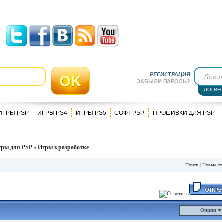
РЕГИСТРАЦИЯ
ЗАБЫЛИ ПАРОЛЬ?
ЛОГИН
ИГРЫ PSP
ИГРЫ PS4
ИГРЫ PS5
СОФТ PSP
ПРОШИВКИ ДЛЯ PSP
гры для PSP
»
Игры в разработке
Поиск
|
Новые с
Опции