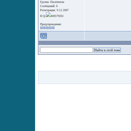
Группа:
Посетители
Сообщений: 6
Регистрация: 9.12.2007
ICQ:
469579261
Предупреждения: